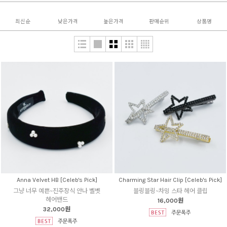
최신순
낮은가격
높은가격
판매순위
상품명
Anna Velvet HB [Celeb's Pick]
Charming Star Hair Clip [Celeb's Pick]
그냥 너무 예쁜~진주장식 안나 벨벳
블링블링~차밍 스타 헤어 클립
헤어밴드
16,000원
32,000원