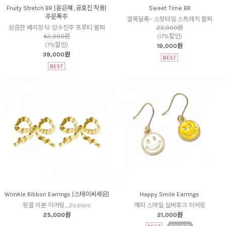
Fruity Stretch BR [윤은혜 ,공효진 착용]
Sweet Time BR
주문폭주
알록달록~ 스윗타임 스트레치 팔찌
상큼한 베리장식! 담수진주 프루티 팔찌
23,000원
42,000원
(17%할인)
(7%할인)
19,000원
39,000원
Wrinkle Ribbon Earrings [스테이씨세은]
Happy Smile Earrings
링클 리본 이어링_2colors
해피 스마일 실버후크 이어링
25,000원
21,000원