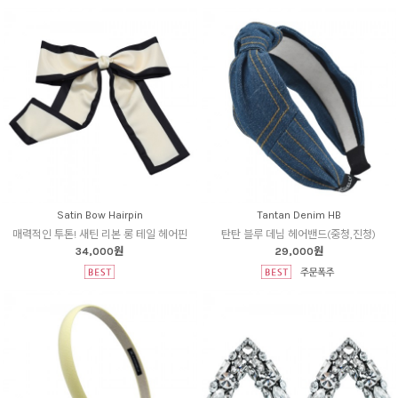
Satin Bow Hairpin
Tantan Denim HB
매력적인 투톤! 새틴 리본 롱 테일 헤어핀
탄탄 블루 데님 헤어밴드(중청,진청)
34,000원
29,000원