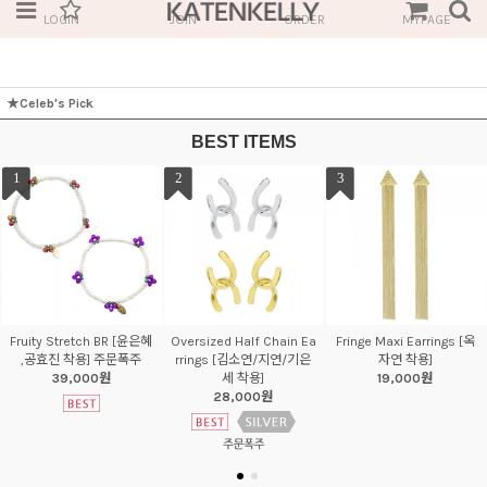
LOGIN
JOIN
ORDER
MYPAGE
★Celeb's Pick
BEST ITEMS
1
2
3
Fruity Stretch BR [윤은혜
Oversized Half Chain Ea
Fringe Maxi Earrings [옥
,공효진 착용] 주문폭주
rrings [김소연/지연/기은
자연 착용]
39,000원
세 착용]
19,000원
28,000원