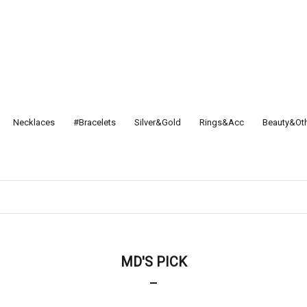
Necklaces
#Bracelets
Silver&Gold
Rings&Acc
Beauty&Ot
MD'S PICK