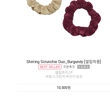
Shirring Scrunchie Duo_Burgundy [셀럽착용]
셀럽초이스!!
셔링 스크런치 버건디 듀오
10,500원