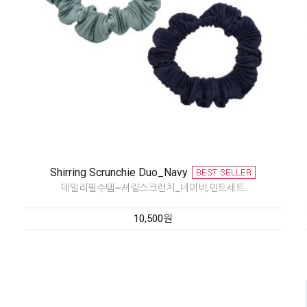
Shirring Scrunchie Duo_Navy
데일리필수템~셔링스크런치_네이비,민트세트
10,500원