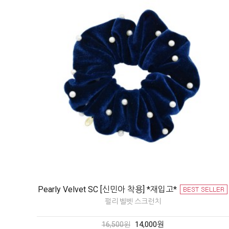
Pearly Velvet SC [신민아 착용] *재입고*
펄리 벨벳 스크런치
14,000원
16,500원