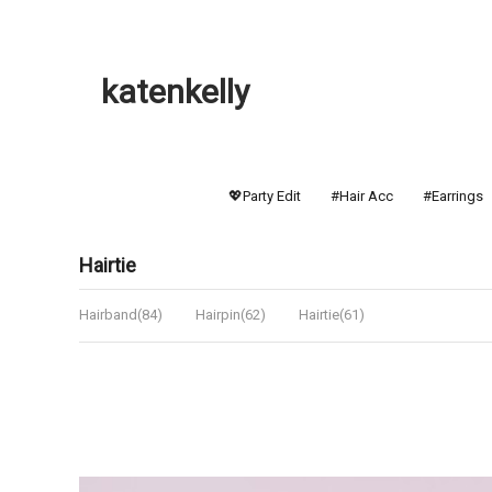
katenkelly
💖Party Edit
#Hair Acc
#Earrings
Hairtie
Hairband(84)
Hairpin(62)
Hairtie(61)