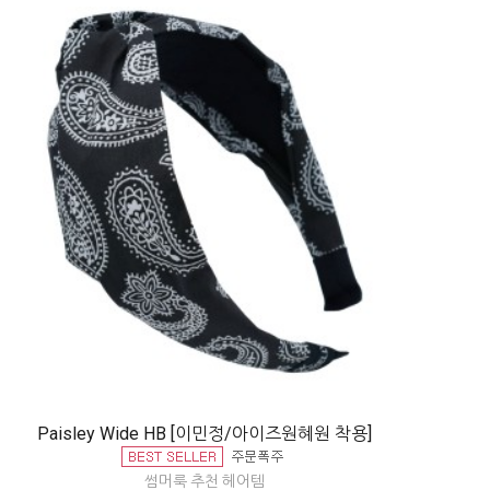
Paisley Wide HB [이민정/아이즈원혜원 착용]
썸머룩 추천 헤어템