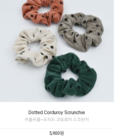
Dotted Corduroy Scrunchie
귀욤귀욤~도티드 코듀로이 스크런치
5,900원