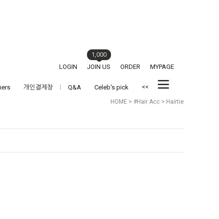
1,000
LOGIN
JOIN US
ORDER
MYPAGE
<<
hers
개인결제창
Q&A
Celeb's pick
HOME
>
#Hair Acc
>
Hairtie