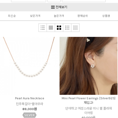
Silver925 & Gold
Non pierced
전체보기
최신순
낮은가격
높은가격
판매순위
상품명
Pearl Aura Necklace
Mini Pearl Flower Earrings [Silver925]
재입고!
진주목걸이*펄아우라
단아하고 여성스러운 미니 펄 플라워
89,000원
이어링
45,000원