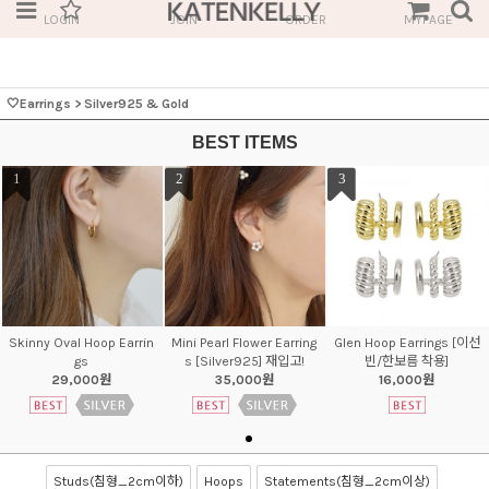
LOGIN
JOIN
ORDER
MYPAGE
🤍Earrings
>
Silver925 & Gold
BEST ITEMS
1
2
3
Skinny Oval Hoop Earrin
Mini Pearl Flower Earring
Glen Hoop Earrings [이선
gs
s [Silver925] 재입고!
빈/한보름 착용]
29,000원
35,000원
16,000원
Studs(침형_2cm이하)
Hoops
Statements(침형_2cm이상)