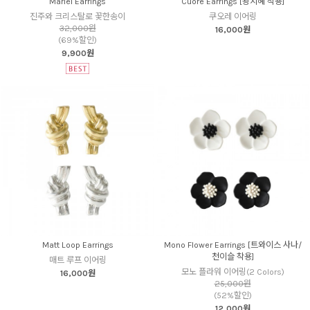
Mariel Earrings
Cuore Earrings [왕지혜 착용]
진주와 크리스탈로 꽃한송이
쿠오레 이어링
32,000원
16,000원
(69%할인)
9,900원
Matt Loop Earrings
Mono Flower Earrings [트와이스 사나/
천이슬 착용]
매트 루프 이어링
모노 플라워 이어링(2 Colors)
16,000원
25,000원
(52%할인)
12,000원