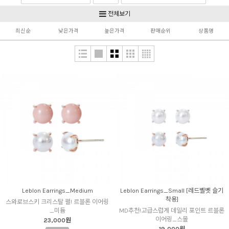
Silver925 & Gold
Non pierced
전체보기
최신순
낮은가격
높은가격
판매순위
상품명
Leblon Earrings_Medium
Leblon Earrings_Small [레드벨벳 슬기
착용]
스와로브스키 크리스탈 펄! 르블론 이어링
_미듐
MD추천!고급스럽게 데일리 포인트 르블론
이어링_스몰
23,000원