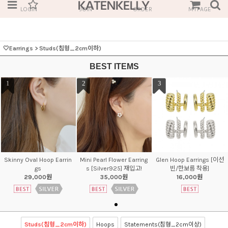
LOGIN
JOIN
ORDER
MYPAGE
🤍Earrings
>
Studs(침형_2cm이하)
BEST ITEMS
1
2
3
Skinny Oval Hoop Earrin
Mini Pearl Flower Earring
Glen Hoop Earrings [이선
gs
s [Silver925] 재입고!
빈/한보름 착용]
29,000원
35,000원
16,000원
Studs(침형_2cm이하)
Hoops
Statements(침형_2cm이상)