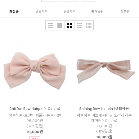
최신순
낮은가격
높은가격
판매순위
상품명
Chiffon Bow Hairpin(4 Colors)
Shining Bow Hairpin [셀럽착용]
하늘하늘~로맨틱 쉬폰 리본 헤어핀
하늘하늘 예쁘게 샤이닝 오간자 리본
28,000원
헤어핀(4Colors)
(32%할인)
19,000원
(16%할인)
19,000원
16,000원