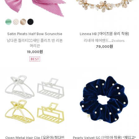
Satin Pleats Half Bow Scrunchie
Linnea HB [아이즈원 유리 착용]
남다른 퀄리티👍🏻새틴 플리츠 반 리본
리네아 헤어밴드_2colors
머리끈
79,000원
19,000원
Open Metal Hair Clip [오윤아/정다빈
Pearly Velvet SC [신민아 착용] *재입고*