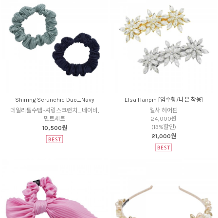
Shirring Scrunchie Duo_Navy
Elsa Hairpin [임수향/나은 착용]
데일리필수템~셔링스크런치_네이비,
엘사 헤어핀
민트세트
24,000원
(13%할인)
10,500원
21,000원