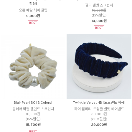
착용]
펄리 벨벳 스크런치
오픈 메탈 헤어 클립
16,500원
(15%할인)
9,900원
14,000원
Blair Pearl SC [2 Colors]
Twinkle Velvet HB [모모랜드 착용]
블레어 빅펄 팬던트 스크런치
하이 퀄리티~트윙클 벨벳 헤어밴드
18,500원
39,000원
(15%할인)
(26%할인)
15,700원
29,000원