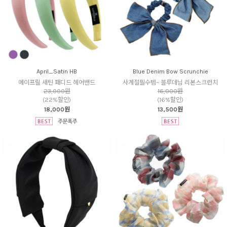
April_Satin HB
Blue Denim Bow Scrunchie
에이프릴 새틴 패디드 헤어밴드
사계절필수템~ 블루데님 리본스크런치
23,000원
16,000원
(22%할인)
(16%할인)
18,000원
13,500원