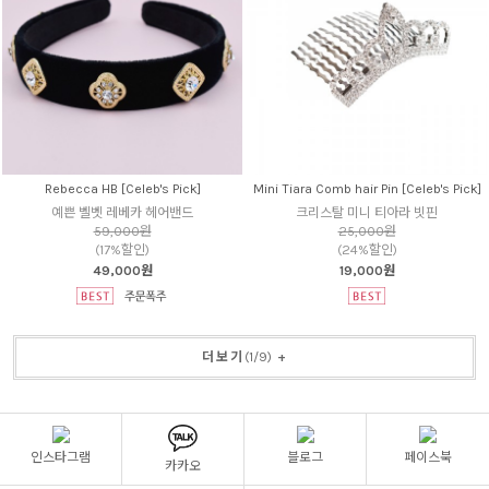
Rebecca HB [Celeb's Pick]
Mini Tiara Comb hair Pin [Celeb's Pick]
예쁜 벨벳 레베카 헤어밴드
크리스탈 미니 티아라 빗핀
59,000원
25,000원
(17%할인)
(24%할인)
49,000원
19,000원
더보기
(
1
/
9
)
+
인스타그램
블로그
페이스북
카카오