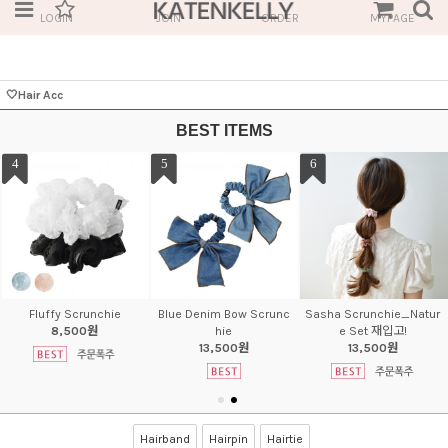
LOGIN
JOIN
ORDER
MYPAGE
🤍Hair Acc
BEST ITEMS
4
5
6
Fluffy Scrunchie
Blue Denim Bow Scrunc
Sasha Scrunchie_Natur
8,500원
hie
e Set 재입고!
13,500원
13,500원
Hairband
Hairpin
Hairtie