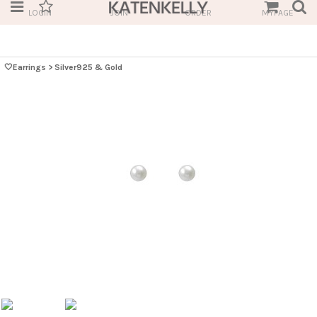
LOGIN
JOIN
ORDER
MYPAGE
🤍Earrings
>
Silver925 & Gold