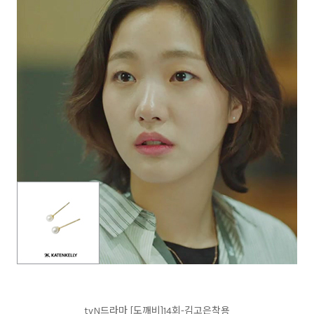
tvN드라마 [도깨비]14회-김고은착용