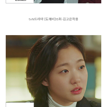
tvN드라마 [도깨비]15회-김고은착용