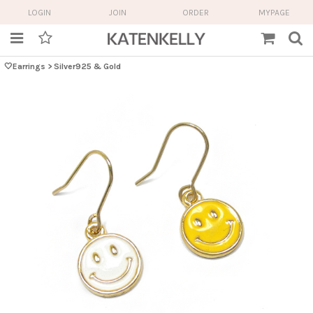
LOGIN
JOIN
ORDER
MYPAGE
🤍Earrings
>
Silver925 & Gold