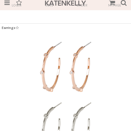
LOGIN
JOIN
ORDER
MYPAGE
Earrings☆