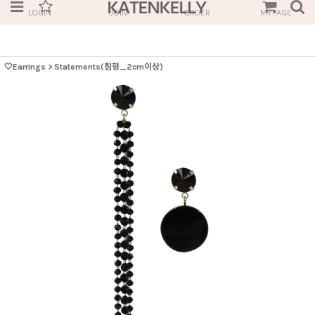
LOGIN
JOIN
ORDER
MYPAGE
🤍Earrings
>
Statements(침형_2cm이상)