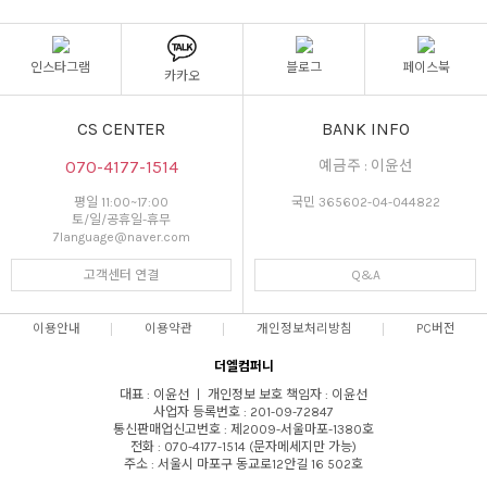
인스타그램
블로그
페이스북
카카오
CS CENTER
BANK INFO
070-4177-1514
예금주 : 이윤선
평일 11:00~17:00
국민 365602-04-044822
토/일/공휴일-휴무
7language@naver.com
고객센터 연결
Q&A
이용안내
이용약관
개인정보처리방침
PC버전
더엘컴퍼니
대표 : 이윤선 ㅣ 개인정보 보호 책임자 : 이윤선
사업자 등록번호 : 201-09-72847
통신판매업신고번호 : 제2009-서울마포-1380호
전화 : 070-4177-1514 (문자메세지만 가능)
주소 : 서울시 마포구 동교로12안길 16 502호