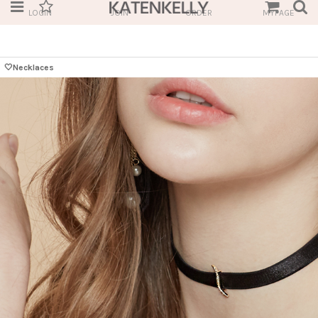
LOGIN
JOIN
ORDER
MYPAGE
🤍Necklaces