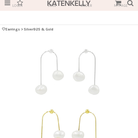
LOGIN
JOIN
ORDER
MYPAGE
🤍Earrings
>
Silver925 & Gold