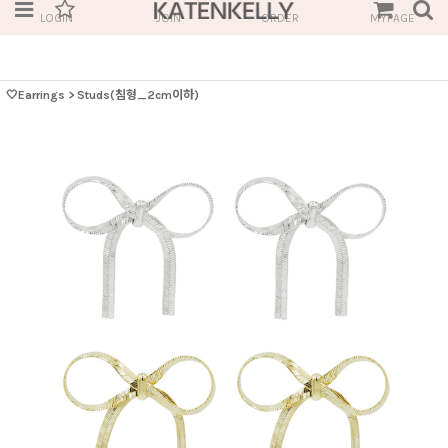
LOGIN
JOIN
ORDER
MYPAGE
🤍Earrings
>
Studs(침형_2cm이하)