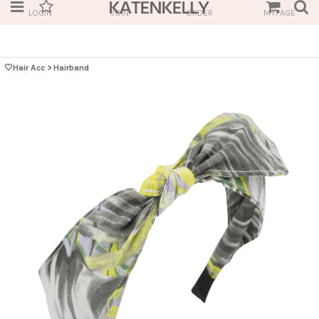
LOGIN
JOIN
ORDER
MYPAGE
🤍Hair Acc
>
Hairband