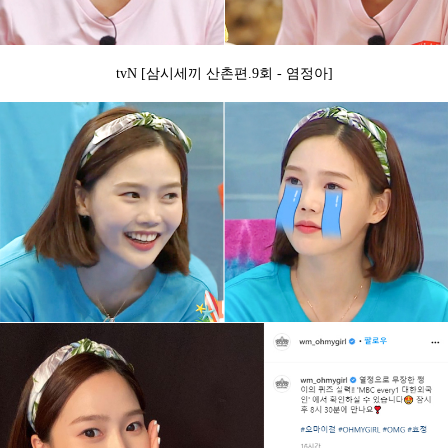
tvN [삼시세끼 산촌편.9회 - 염정아]