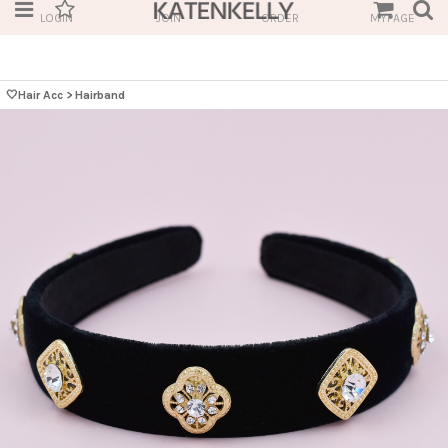
LOGIN
JOIN
ORDER
MYPAGE
🤍Hair Acc
>
Hairband