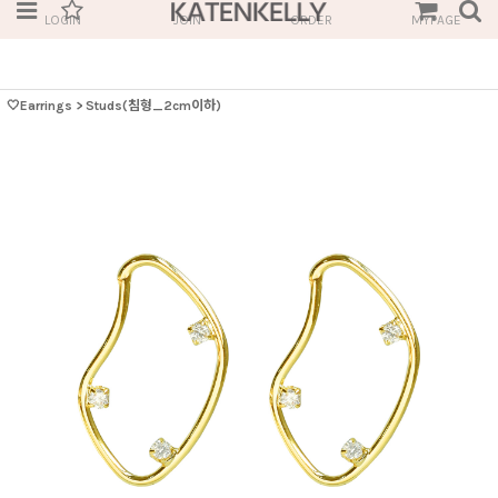
LOGIN
JOIN
ORDER
MYPAGE
🤍Earrings
>
Studs(침형_2cm이하)