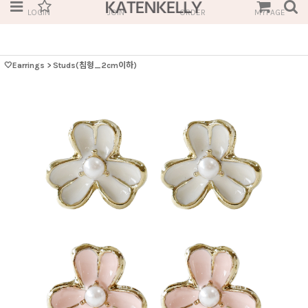
LOGIN
JOIN
ORDER
MYPAGE
🤍Earrings
>
Studs(침형_2cm이하)