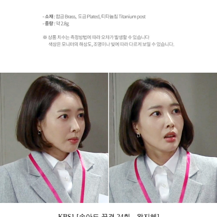
KBS1 [속아도 꿈결.24회 - 왕지혜]