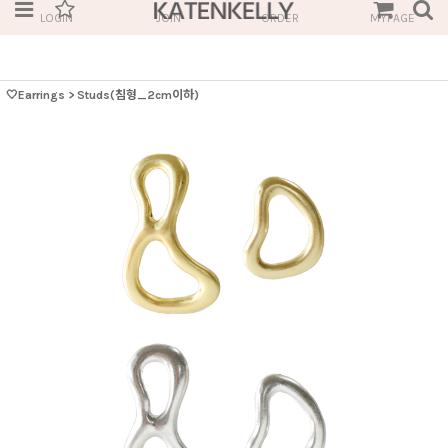
LOGIN
JOIN
ORDER
MYPAGE
🤍Earrings
>
Studs(침형_2cm이하)