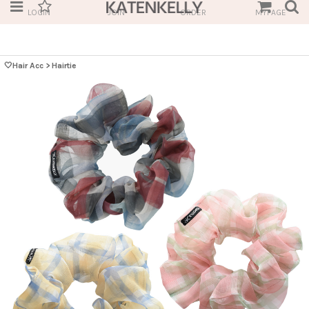
LOGIN
JOIN
ORDER
MYPAGE
🤍Hair Acc
>
Hairtie