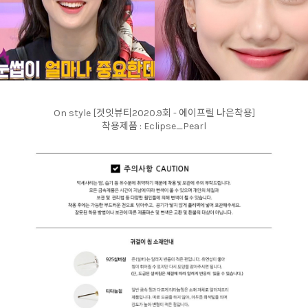
On style [겟잇뷰티2020.9회 - 에이프릴 나은착용]
착용제품 : Eclipse_Pearl