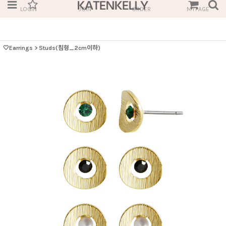
LOGIN
JOIN
ORDER
MYPAGE
🤍Earrings
>
Studs(침형_2cm이하)