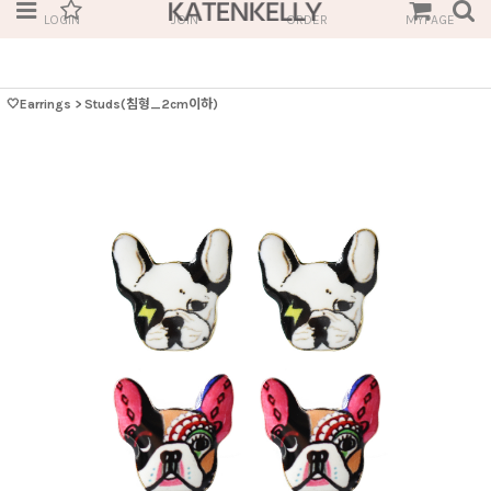
LOGIN
JOIN
ORDER
MYPAGE
🤍Earrings
>
Studs(침형_2cm이하)