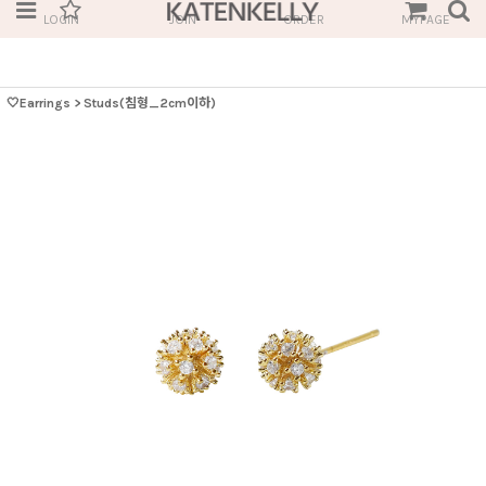
LOGIN
JOIN
ORDER
MYPAGE
🤍Earrings
>
Studs(침형_2cm이하)