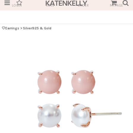
LOGIN
JOIN
ORDER
MYPAGE
🤍Earrings
>
Silver925 & Gold