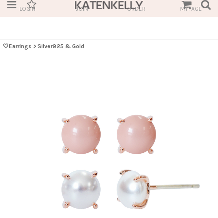
LOGIN
JOIN
ORDER
MYPAGE
🤍Earrings
>
Silver925 & Gold