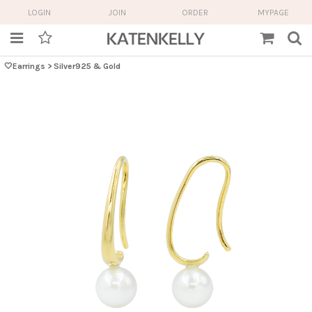
LOGIN
JOIN
ORDER
MYPAGE
🤍Earrings
>
Silver925 & Gold