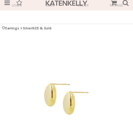
LOGIN
JOIN
ORDER
MYPAGE
🤍Earrings
>
Silver925 & Gold