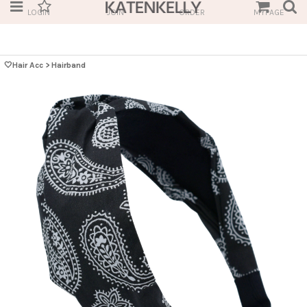
LOGIN
JOIN
ORDER
MYPAGE
🤍Hair Acc
>
Hairband