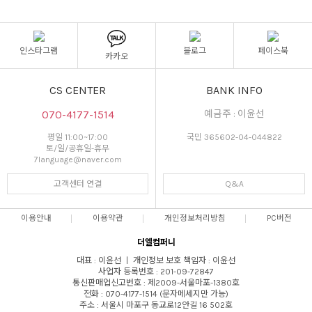
인스타그램
블로그
페이스북
카카오
CS CENTER
BANK INFO
070-4177-1514
예금주 : 이윤선
평일 11:00~17:00
국민 365602-04-044822
토/일/공휴일-휴무
7language@naver.com
고객센터 연결
Q&A
이용안내
이용약관
개인정보처리방침
PC버전
더엘컴퍼니
대표 : 이윤선 ㅣ 개인정보 보호 책임자 : 이윤선
사업자 등록번호 : 201-09-72847
통신판매업신고번호 : 제2009-서울마포-1380호
전화 : 070-4177-1514 (문자메세지만 가능)
주소 : 서울시 마포구 동교로12안길 16 502호