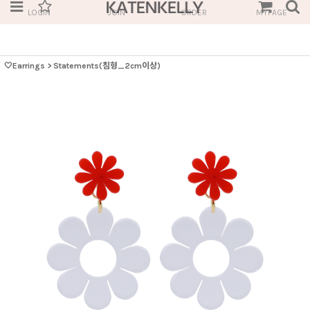
LOGIN
JOIN
ORDER
MYPAGE
🤍Earrings
>
Statements(침형_2cm이상)