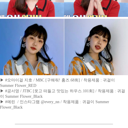
▶
#오마이걸 지호 / MBC [구해줘! 홈즈.68회] / 착용제품 : 귀걸이
Summer Flower_RED
▶
#공서영 / JTBC [웃고 떠들고 맛있는 하우스.101회] / 착용제품 :
귀걸
이
Summer Flower_Black
▶
#예린 / 인스타그램 @every_nn / 착용제품 : 귀걸이 Summer
Flower_Black