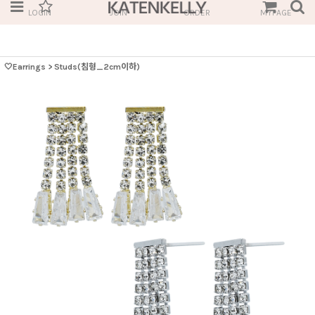
LOGIN
JOIN
ORDER
MYPAGE
🤍Earrings
>
Studs(침형_2cm이하)