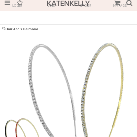
LOGIN
JOIN
ORDER
MYPAGE
🤍Hair Acc
>
Hairband