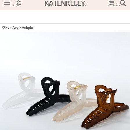
LOGIN
JOIN
ORDER
MYPAGE
🤍Hair Acc
>
Hairpin