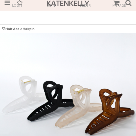
LOGIN
JOIN
ORDER
MYPAGE
🤍Hair Acc
>
Hairpin