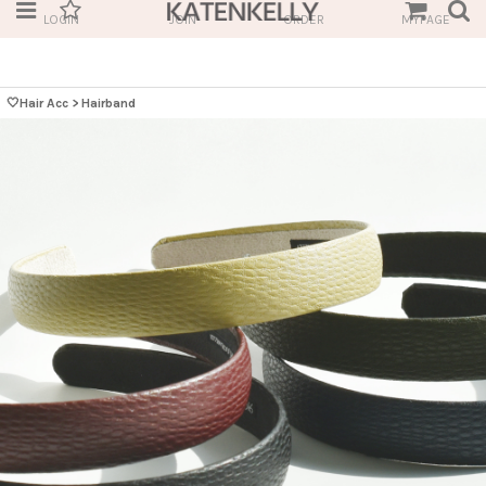
LOGIN
JOIN
ORDER
MYPAGE
🤍Hair Acc
>
Hairband