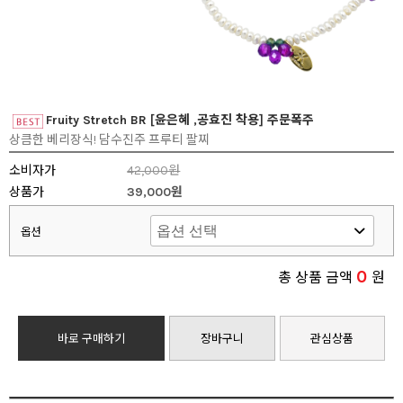
Fruity Stretch BR [윤은혜 ,공효진 착용] 주문폭주
상큼한 베리장식! 담수진주 프루티 팔찌
소비자가
42,000원
상품가
39,000원
옵션
0
총 상품 금액
원
바로 구매하기
장바구니
관심상품