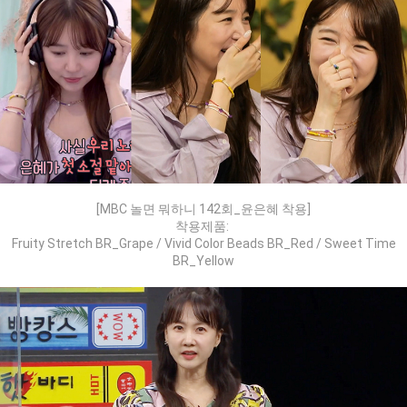
[MBC 놀면 뭐하니 142회_윤은혜 착용]
착용제품:
Fruity Stretch BR_Grape / Vivid Color Beads BR_Red / Sweet Time
BR_Yellow