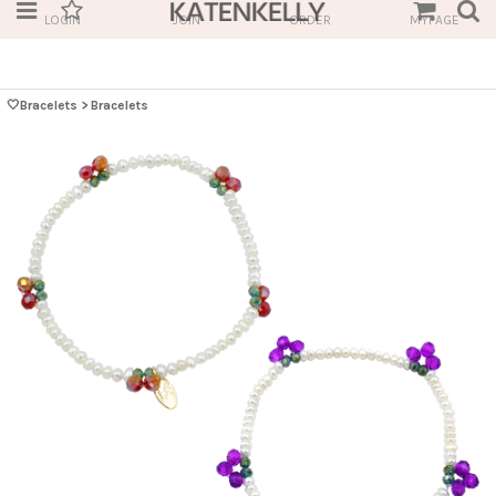
LOGIN
JOIN
ORDER
MYPAGE
🤍Bracelets
>
Bracelets