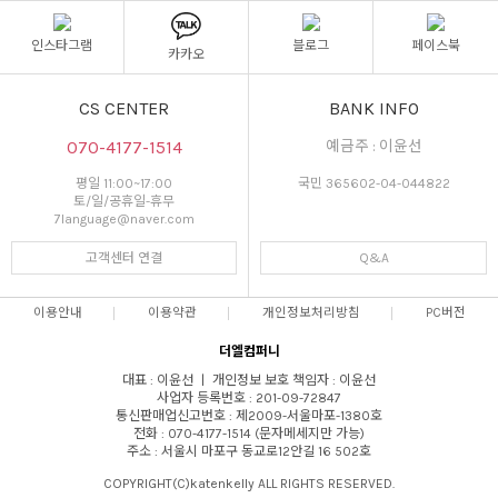
인스타그램
블로그
페이스북
카카오
CS CENTER
BANK INFO
070-4177-1514
예금주 : 이윤선
평일 11:00~17:00
국민 365602-04-044822
토/일/공휴일-휴무
7language@naver.com
고객센터 연결
Q&A
이용안내
이용약관
개인정보처리방침
PC버전
더엘컴퍼니
대표 : 이윤선 ㅣ 개인정보 보호 책임자 : 이윤선
사업자 등록번호 : 201-09-72847
통신판매업신고번호 : 제2009-서울마포-1380호
전화 : 070-4177-1514 (문자메세지만 가능)
주소 : 서울시 마포구 동교로12안길 16 502호
COPYRIGHT(C)katenkelly ALL RIGHTS RESERVED.