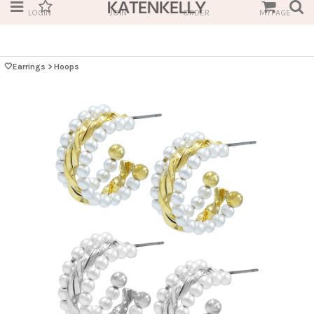
LOGIN
JOIN
ORDER
MYPAGE
🤍Earrings
>
Hoops