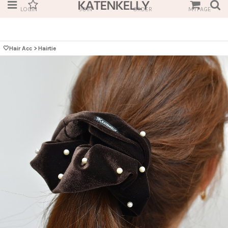
LOGIN
JOIN
ORDER
MYPAGE
🤍Hair Acc
>
Hairtie