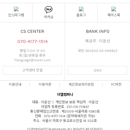
인스타그램
블로그
페이스북
카카오
CS CENTER
BANK INFO
070-4177-1514
예금주 : 이윤선
평일 11:00~17:00
국민 365602-04-044822
토/일/공휴일-휴무
7language@naver.com
고객센터 연결
Q&A
이용안내
이용약관
개인정보처리방침
PC버전
더엘컴퍼니
대표 : 이윤선 ㅣ 개인정보 보호 책임자 : 이윤선
사업자 등록번호 : 201-09-72847
통신판매업신고번호 : 제2009-서울마포-1380호
전화 : 070-4177-1514 (문자메세지만 가능)
주소 : 서울시 마포구 동교로12안길 16 502호
COPYRIGHT(C)katenkelly ALL RIGHTS RESERVED.