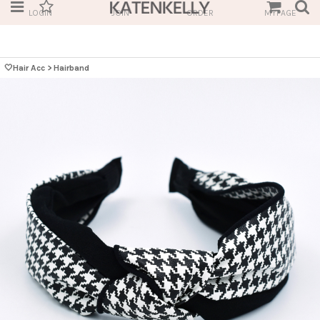
LOGIN
JOIN
ORDER
MYPAGE
🤍Hair Acc
>
Hairband