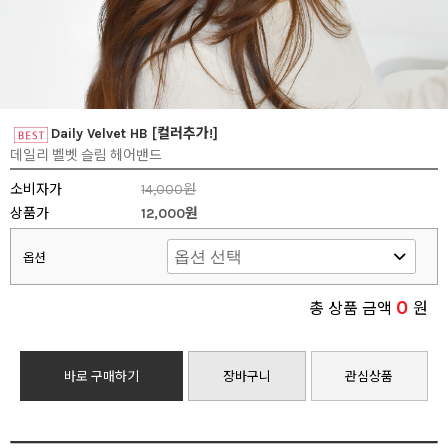
Daily Velvet HB [컬러추가!]
데일리 벨벳 슬림 헤어밴드
소비자가
14,000원
상품가
12,000원
옵션
0
총 상품 금액
원
바로 구매하기
장바구니
관심상품