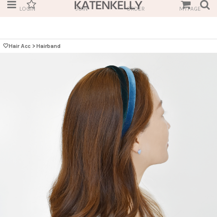
LOGIN
JOIN
ORDER
MYPAGE
🤍Hair Acc
>
Hairband