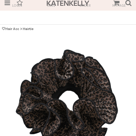
LOGIN
JOIN
ORDER
MYPAGE
🤍Hair Acc
>
Hairtie