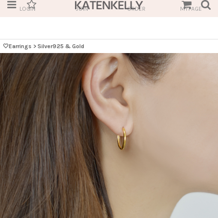
LOGIN
JOIN
ORDER
MYPAGE
🤍Earrings
>
Silver925 & Gold