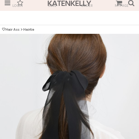
LOGIN
JOIN
ORDER
MYPAGE
🤍Hair Acc
>
Hairtie