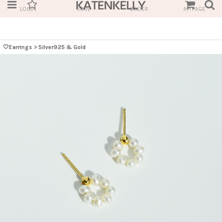
LOGIN
JOIN
ORDER
MYPAGE
🤍Earrings
>
Silver925 & Gold