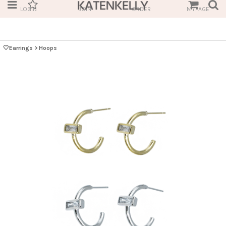
LOGIN
JOIN
ORDER
MYPAGE
🤍Earrings
>
Hoops