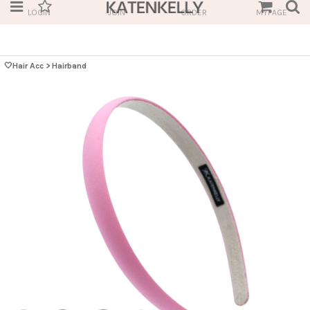
LOGIN
JOIN
ORDER
MYPAGE
🤍Hair Acc
>
Hairband