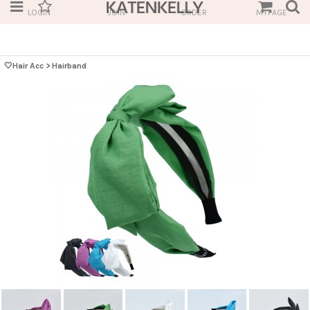
LOGIN
JOIN
ORDER
MYPAGE
🤍Hair Acc
>
Hairband