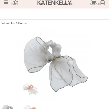
LOGIN
JOIN
ORDER
MYPAGE
🤍Hair Acc
>
Hairtie