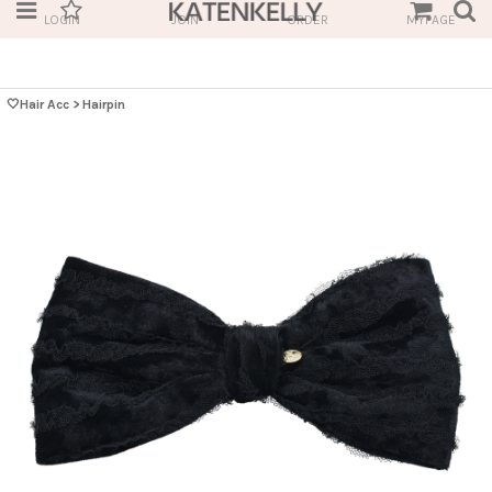
LOGIN
JOIN
ORDER
MYPAGE
🤍Hair Acc
>
Hairpin