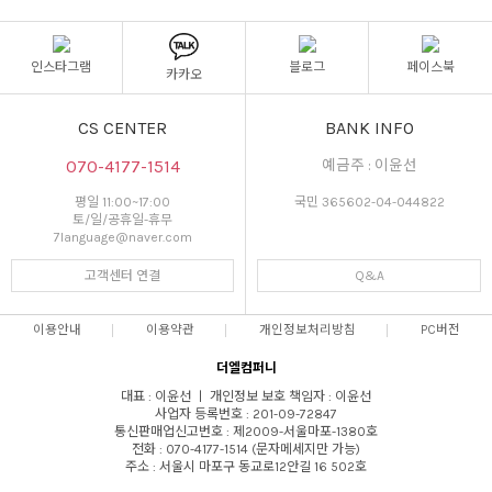
인스타그램
블로그
페이스북
카카오
CS CENTER
BANK INFO
070-4177-1514
예금주 : 이윤선
평일 11:00~17:00
국민 365602-04-044822
토/일/공휴일-휴무
7language@naver.com
고객센터 연결
Q&A
이용안내
이용약관
개인정보처리방침
PC버전
더엘컴퍼니
대표 : 이윤선 ㅣ 개인정보 보호 책임자 : 이윤선
사업자 등록번호 : 201-09-72847
통신판매업신고번호 : 제2009-서울마포-1380호
전화 : 070-4177-1514 (문자메세지만 가능)
주소 : 서울시 마포구 동교로12안길 16 502호