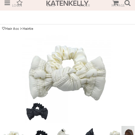
LOGIN
JOIN
ORDER
MYPAGE
🤍Hair Acc
>
Hairtie