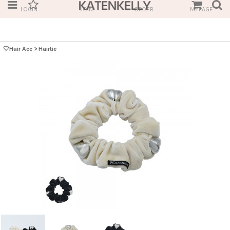
LOGIN
JOIN
ORDER
MYPAGE
🤍Hair Acc
>
Hairtie