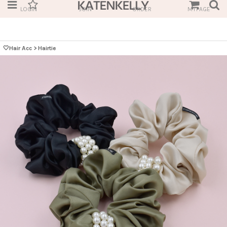
LOGIN
JOIN
ORDER
MYPAGE
🤍Hair Acc
>
Hairtie