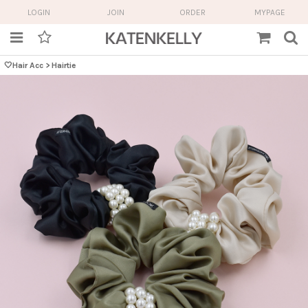
LOGIN
JOIN
ORDER
MYPAGE
🤍Hair Acc
>
Hairtie